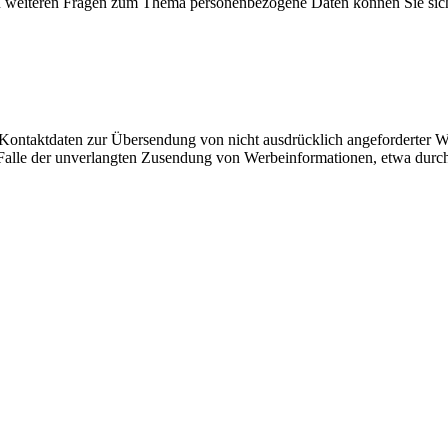
u weiteren Fragen zum Thema personenbezogene Daten können Sie sich
Kontaktdaten zur Übersendung von nicht ausdrücklich angeforderter W
 im Falle der unverlangten Zusendung von Werbeinformationen, etwa dur